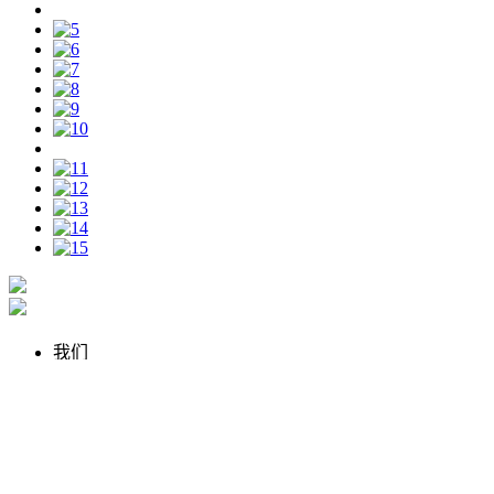
我们
公司简介
企业文化
合作客户
服务
行业报告
自然疗愈
品牌运营
精油调香师认证课程
策
展型商业
Le Parfumeur芳香美学生活馆
案例