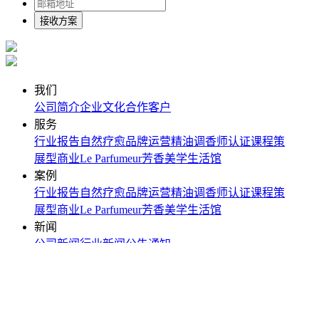
接收方案
我们
公司简介
企业文化
合作客户
服务
行业报告
自然疗愈
品牌运营
精油调香师认证课程
策
展型商业
Le Parfumeur芳香美学生活馆
案例
行业报告
自然疗愈
品牌运营
精油调香师认证课程
策
展型商业
Le Parfumeur芳香美学生活馆
新闻
公司新闻
行业新闻
公告通知
地址：北京市丰台区东铁匠营街道小铁营路10号恒松园
电
话：15652946878
邮箱：isbs_one@qq.com
CopyRight © 版权所有: 策展商务（北京）有限公司
京