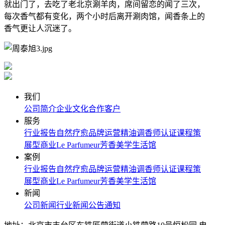
就出门了，去吃了老北京涮羊肉，席间留恋的闻了三次，
每次香气都有变化，两个小时后离开涮肉馆，闻香条上的
香气更让人沉迷了。
我们
公司简介
企业文化
合作客户
服务
行业报告
自然疗愈
品牌运营
精油调香师认证课程
策
展型商业
Le Parfumeur芳香美学生活馆
案例
行业报告
自然疗愈
品牌运营
精油调香师认证课程
策
展型商业
Le Parfumeur芳香美学生活馆
新闻
公司新闻
行业新闻
公告通知