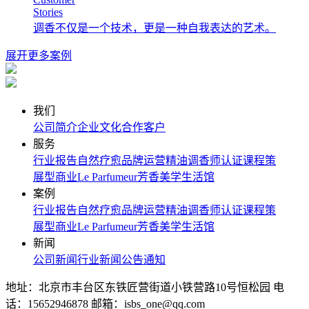
Stories
调香不仅是一个技术，更是一种自我表达的艺术。
展开更多案例
我们
公司简介
企业文化
合作客户
服务
行业报告
自然疗愈
品牌运营
精油调香师认证课程
策
展型商业
Le Parfumeur芳香美学生活馆
案例
行业报告
自然疗愈
品牌运营
精油调香师认证课程
策
展型商业
Le Parfumeur芳香美学生活馆
新闻
公司新闻
行业新闻
公告通知
地址：北京市丰台区东铁匠营街道小铁营路10号恒松园
电
话：15652946878
邮箱：isbs_one@qq.com